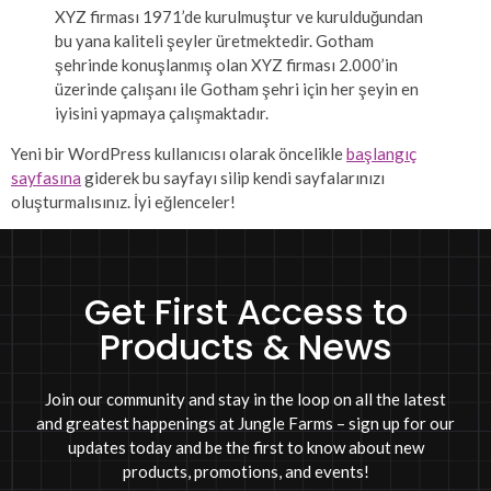
XYZ firması 1971’de kurulmuştur ve kurulduğundan
bu yana kaliteli şeyler üretmektedir. Gotham
şehrinde konuşlanmış olan XYZ firması 2.000’in
üzerinde çalışanı ile Gotham şehri için her şeyin en
iyisini yapmaya çalışmaktadır.
Yeni bir WordPress kullanıcısı olarak öncelikle
başlangıç
sayfasına
giderek bu sayfayı silip kendi sayfalarınızı
oluşturmalısınız. İyi eğlenceler!
Get First Access to
Products & News
Join our community and stay in the loop on all the latest
and greatest happenings at Jungle Farms – sign up for our
updates today and be the first to know about new
products, promotions, and events!